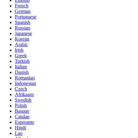
English
French
German
Portuguese
Spanish
Russian
Japanese
Korean
Arabic
Irish
Greek
Turkish
Italian
Danish
Romanian
Indonesian
Czech
Afrikaans
Swedish
Polish
Basque
Catalan
Esperanto
Hindi
Lao