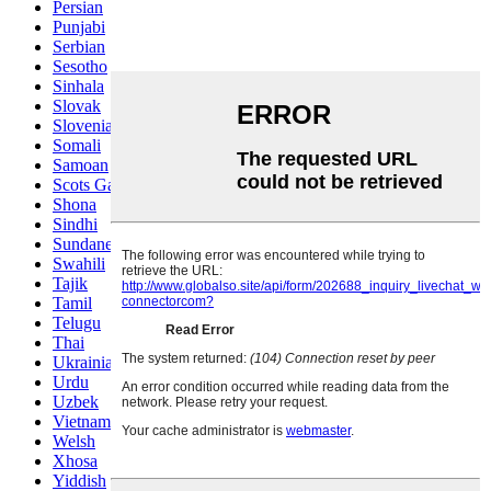
Persian
Punjabi
Serbian
Sesotho
Sinhala
Slovak
Slovenian
Somali
Samoan
Scots Gaelic
Shona
Sindhi
Sundanese
Swahili
Tajik
Tamil
Telugu
Thai
Ukrainian
Urdu
Uzbek
Vietnamese
Welsh
Xhosa
Yiddish