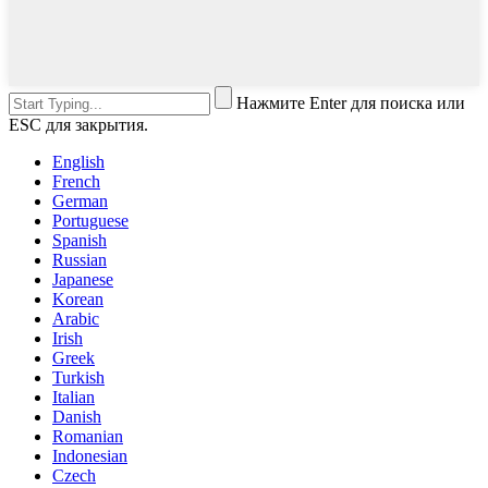
Нажмите Enter для поиска или
ESC для закрытия.
English
French
German
Portuguese
Spanish
Russian
Japanese
Korean
Arabic
Irish
Greek
Turkish
Italian
Danish
Romanian
Indonesian
Czech