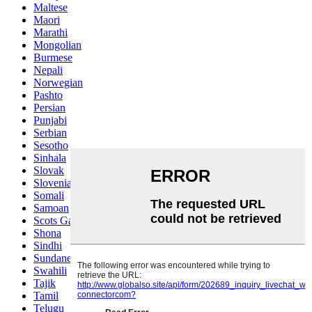
Maltese
Maori
Marathi
Mongolian
Burmese
Nepali
Norwegian
Pashto
Persian
Punjabi
Serbian
Sesotho
Sinhala
Slovak
Slovenian
Somali
Samoan
Scots Gaelic
Shona
Sindhi
Sundanese
Swahili
Tajik
Tamil
Telugu